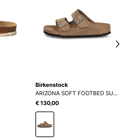
Birkenstock
B
ARIZONA SOFT FOOTBED SUEDE
M
€ 130,00
€