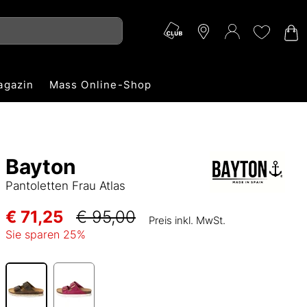
agazin
Mass Online-Shop
Bayton
Pantoletten Frau Atlas
€ 71,25
€ 95,00
Preis inkl. MwSt.
Sie sparen
25
%