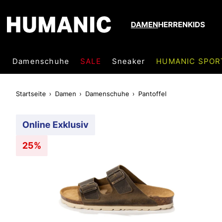
DAMEN
HERREN
KIDS
Damenschuhe
SALE
Sneaker
HUMANIC SPOR
Startseite
Damen
Damenschuhe
Pantoffel
Online Exklusiv
25%