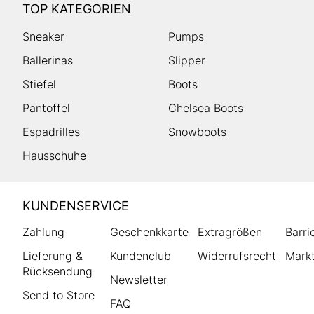
TOP KATEGORIEN
Sneaker
Pumps
Ballerinas
Slipper
Stiefel
Boots
Pantoffel
Chelsea Boots
Espadrilles
Snowboots
Hausschuhe
HUMANIC
KUNDENSERVICE
Footer
Zahlung
Geschenkkarte
Extragrößen
Barri
Lieferung &
Kundenclub
Widerrufsrecht
Markt
Rücksendung
Newsletter
Send to Store
FAQ