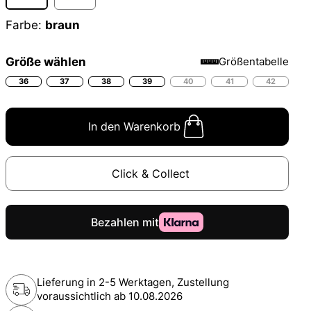
Farbe:
braun
Größe wählen
Größentabelle
36
37
38
39
40
41
42
In den Warenkorb
Click & Collect
Lieferung in 2-5 Werktagen, Zustellung
voraussichtlich ab
10.08.2026