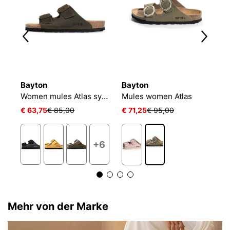
Bayton
Bayton
B
las
Women mules Atlas synth
Mules women Atlas
P
€ 63,75
€ 85,00
€ 71,25
€ 95,00
€
+6
Mehr von der Marke