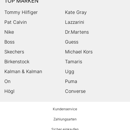
TOP MARKEN
Tommy Hilfiger
Kate Gray
Pat Calvin
Lazzarini
Nike
Dr.Martens
Boss
Guess
Skechers
Michael Kors
Birkenstock
Tamaris
Kalman & Kalman
Ugg
On
Puma
Högl
Converse
HUMANIC
Kundenservice
Footer
Zahlungsarten
Sicher einkaufen