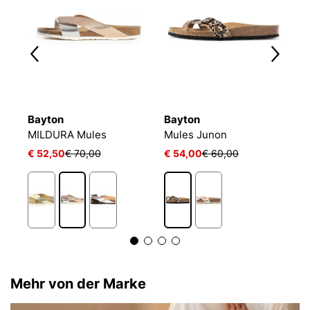
Bayton
Bayton
B
MILDURA Mules
Mules Junon
M
€ 52,50
€ 70,00
€ 54,00
€ 60,00
€
1
Mehr von der Marke