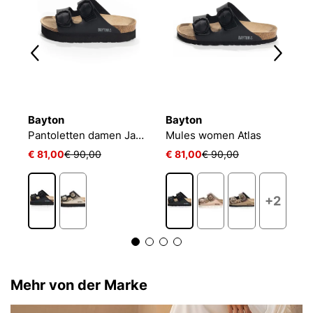
Bayton
Bayton
B
Mules women Andromac
Pantoletten damen Japet
Mules women Atlas
€ 81,00
€ 90,00
€ 81,00
€ 90,00
€
+2
Mehr von der Marke