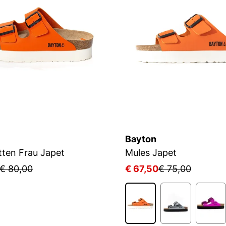
Bayton
tten Frau Japet
Mules Japet
€ 80,00
€ 67,50
€ 75,00