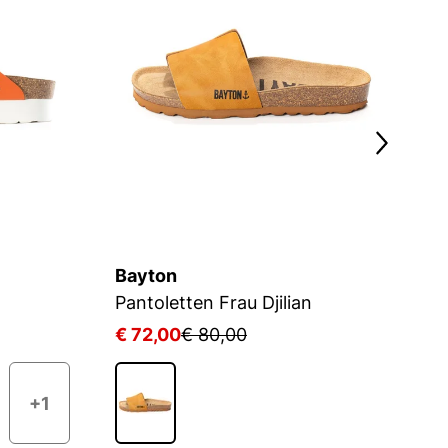
Bayton
B
Pantoletten Frau Djilian
Ma
€ 72,00
€ 80,00
€
+1