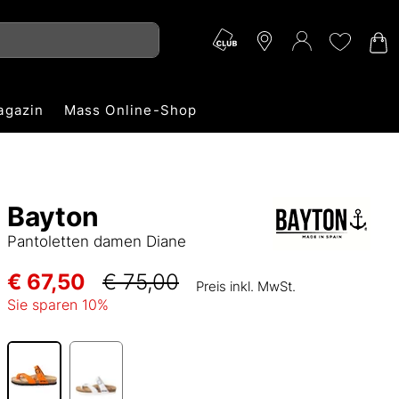
agazin
Mass Online-Shop
Bayton
Pantoletten damen Diane
€ 67,50
€ 75,00
Preis inkl. MwSt.
Sie sparen
10
%