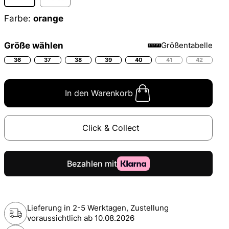
Farbe:
orange
Größe wählen
Größentabelle
36
37
38
39
40
41
42
In den Warenkorb
Click & Collect
Lieferung in 2-5 Werktagen, Zustellung
voraussichtlich ab
10.08.2026