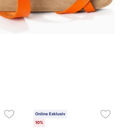
Online Exklusiv
On
10%
10