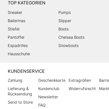
TOP KATEGORIEN
Sneaker
Pumps
Ballerinas
Slipper
Stiefel
Boots
Pantoffel
Chelsea Boots
Espadrilles
Snowboots
Hausschuhe
HUMANIC
KUNDENSERVICE
Footer
Zahlung
Geschenkkarte
Extragrößen
Barri
Lieferung &
Kundenclub
Widerrufsrecht
Markt
Rücksendung
Newsletter
Send to Store
FAQ