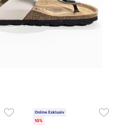
Online Exklusiv
On
10%
10