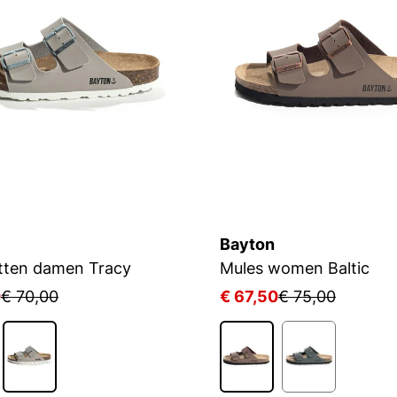
Bayton
tten damen Tracy
Mules women Baltic
0
€ 70,00
€ 67,50
€ 75,00