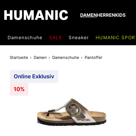
DAMEN
HERREN
KIDS
Damenschuhe
SALE
Sneaker
HUMANIC SPOR
Startseite
Damen
Damenschuhe
Pantoffel
Online Exklusiv
10%