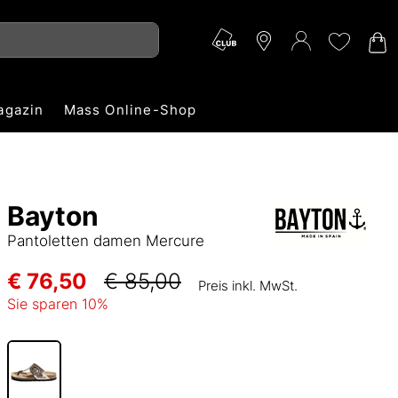
agazin
Mass Online-Shop
Bayton
Pantoletten damen Mercure
€ 76,50
€ 85,00
Preis inkl. MwSt.
Sie sparen
10
%