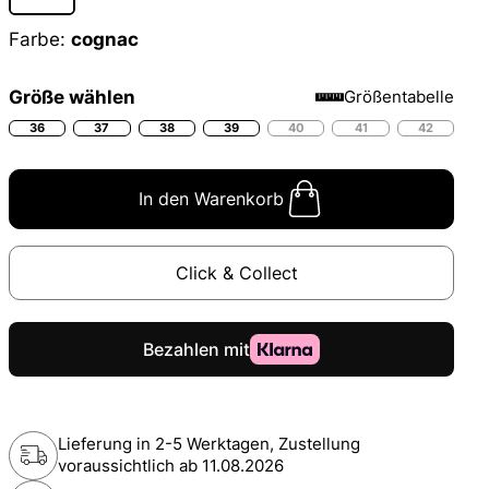
Farbe:
cognac
Größe wählen
Größentabelle
36
37
38
39
40
41
42
In den Warenkorb
Click & Collect
Lieferung in 2-5 Werktagen, Zustellung
voraussichtlich ab
11.08.2026