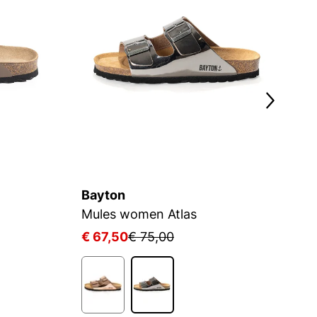
Bayton
B
Mules women Atlas
P
€ 67,50
€ 75,00
€