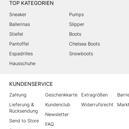
TOP KATEGORIEN
Sneaker
Pumps
Ballerinas
Slipper
Stiefel
Boots
Pantoffel
Chelsea Boots
Espadrilles
Snowboots
Hausschuhe
HUMANIC
KUNDENSERVICE
Footer
Zahlung
Geschenkkarte
Extragrößen
Barri
Lieferung &
Kundenclub
Widerrufsrecht
Markt
Rücksendung
Newsletter
Send to Store
FAQ