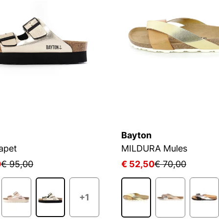
Bayton
apet
MILDURA Mules
0
€ 95,00
€ 52,50
€ 70,00
+1