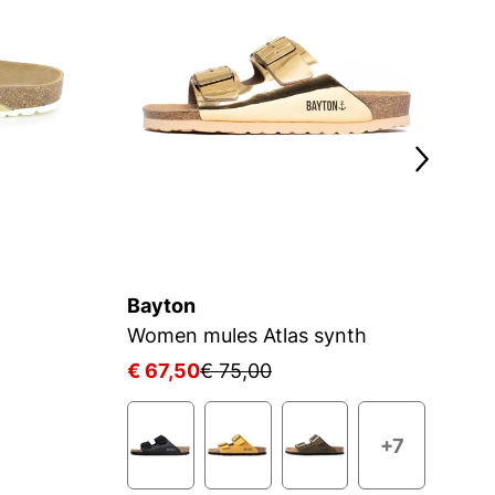
Bayton
B
Women mules Atlas synth
Aj
€ 67,50
€ 75,00
€
+7