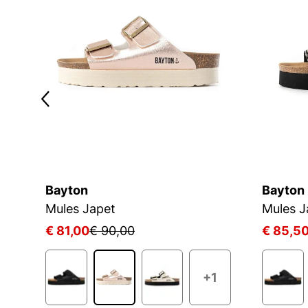
Bayton
Bayton
Mules Japet
Mules J
€ 81,00
€ 90,00
€ 85,5
2
+1