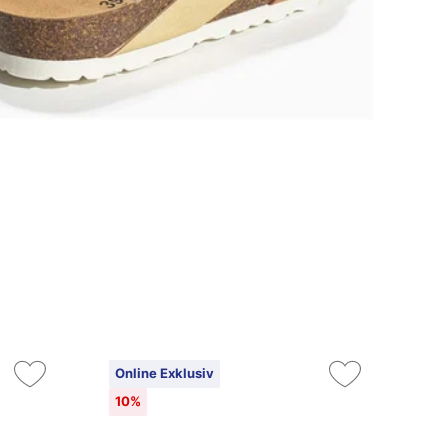
Online Exklusiv
On
10%
25