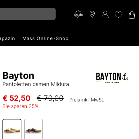
agazin
Mass Online-Shop
Bayton
Pantoletten damen Mildura
€ 52,50
€ 70,00
Preis inkl. MwSt.
Sie sparen
25
%