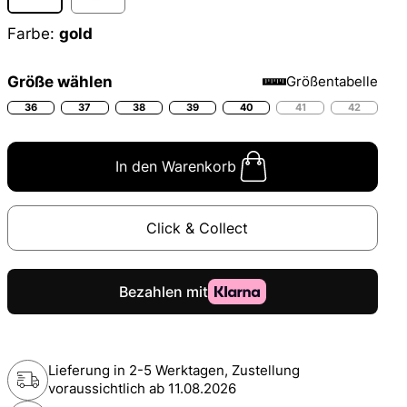
Farbe:
gold
Größe wählen
Größentabelle
36
37
38
39
40
41
42
In den Warenkorb
Click & Collect
Lieferung in 2-5 Werktagen, Zustellung
voraussichtlich ab
11.08.2026