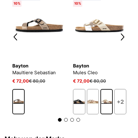
10%
10%
1
Bayton
Bayton
B
Maultiere Sebastian
Mules Cleo
C
€ 72,00
€ 80,00
€ 72,00
€ 80,00
€
+2