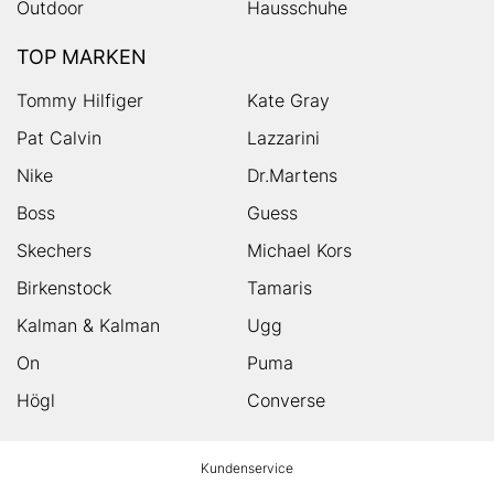
Outdoor
Hausschuhe
TOP MARKEN
Tommy Hilfiger
Kate Gray
Pat Calvin
Lazzarini
Nike
Dr.Martens
Boss
Guess
Skechers
Michael Kors
Birkenstock
Tamaris
Kalman & Kalman
Ugg
On
Puma
Högl
Converse
HUMANIC
Kundenservice
Footer