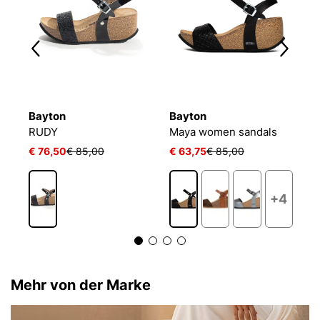
Bayton
Bayton
B
RUDY
Maya women sandals
K
€ 76,50
€ 85,00
€ 63,75
€ 85,00
€
+4
Mehr von der Marke