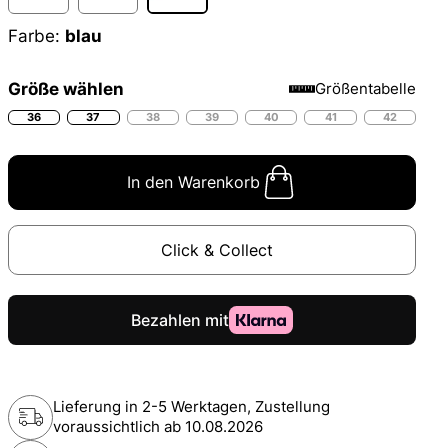
Farbe:
blau
Größe wählen
Größentabelle
36
37
38
39
40
41
42
In den Warenkorb
Click & Collect
Lieferung in 2-5 Werktagen, Zustellung
voraussichtlich ab
10.08.2026