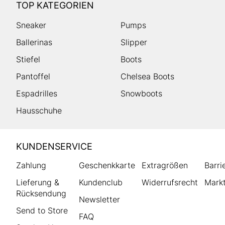
TOP KATEGORIEN
Sneaker
Pumps
Ballerinas
Slipper
Stiefel
Boots
Pantoffel
Chelsea Boots
Espadrilles
Snowboots
Hausschuhe
HUMANIC
KUNDENSERVICE
Footer
Zahlung
Geschenkkarte
Extragrößen
Barri
Lieferung &
Kundenclub
Widerrufsrecht
Markt
Rücksendung
Newsletter
Send to Store
FAQ