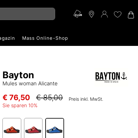
agazin
Mass Online-Shop
Bayton
Mules woman Alicante
€ 76,50
€ 85,00
Preis inkl. MwSt.
Sie sparen
10
%