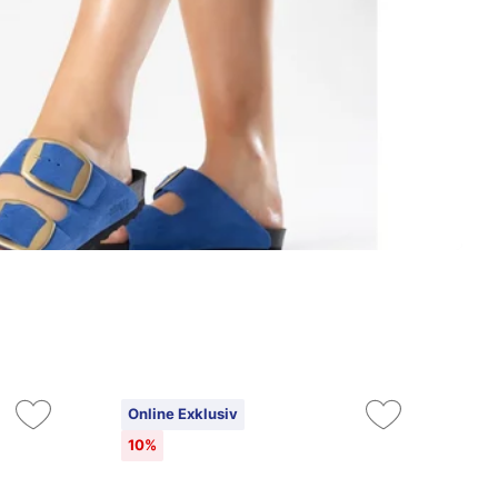
Online Exklusiv
On
10%
10