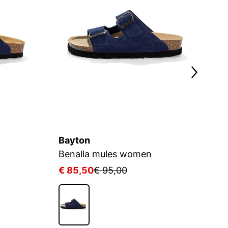
Bayton
B
Benalla mules women
M
€ 85,50
€ 95,00
€