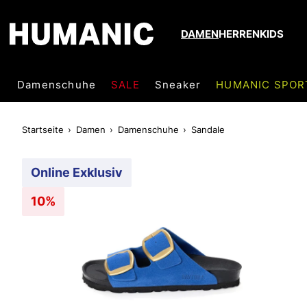
DAMEN
HERREN
KIDS
Damenschuhe
SALE
Sneaker
HUMANIC SPOR
Startseite
Damen
Damenschuhe
Sandale
Online Exklusiv
10%