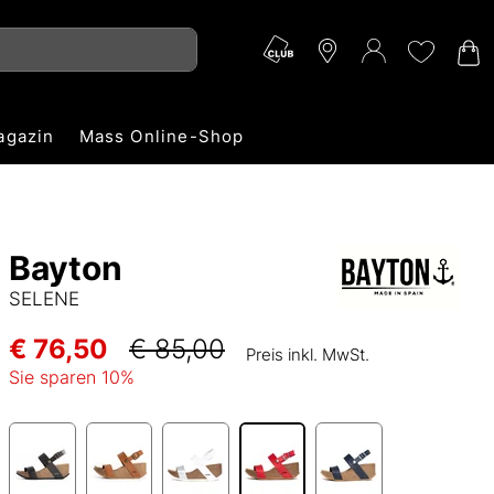
agazin
Mass Online-Shop
Bayton
SELENE
€ 76,50
€ 85,00
Preis inkl. MwSt.
Sie sparen
10
%