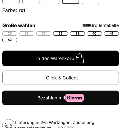
Farbe:
rot
Größe wählen
Größentabelle
35
36
37
38
39
40
41
42
In den Warenkorb
Click & Collect
Lieferung in 2-5 Werktagen, Zustellung