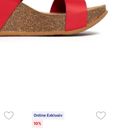
Online Exklusiv
On
10%
10