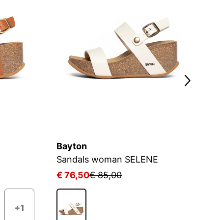
Bayton
B
Sandals woman SELENE
S
€ 76,50
€ 85,00
€
+1