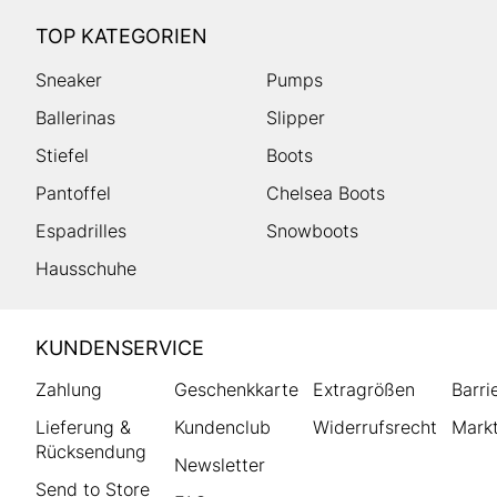
TOP KATEGORIEN
Sneaker
Pumps
Ballerinas
Slipper
Stiefel
Boots
Pantoffel
Chelsea Boots
Espadrilles
Snowboots
Hausschuhe
HUMANIC
KUNDENSERVICE
Footer
Zahlung
Geschenkkarte
Extragrößen
Barri
Lieferung &
Kundenclub
Widerrufsrecht
Markt
Rücksendung
Newsletter
Send to Store