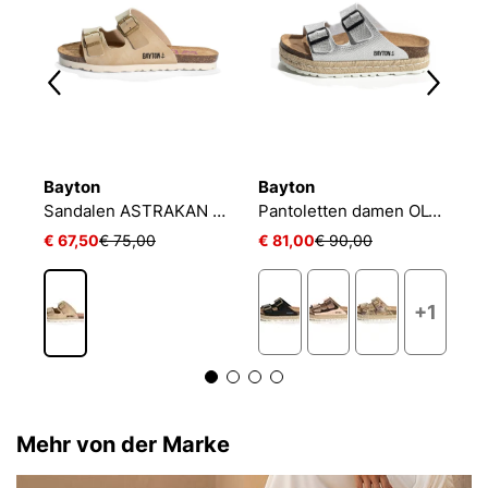
Bayton
Bayton
B
Sandalen ASTRAKAN Damen
Pantoletten damen OLYMPE
S
€ 67,50
€ 75,00
€ 81,00
€ 90,00
€
+1
Mehr von der Marke