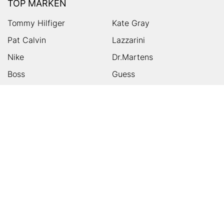
TOP MARKEN
Tommy Hilfiger
Kate Gray
Pat Calvin
Lazzarini
Nike
Dr.Martens
Boss
Guess
Skechers
Michael Kors
Birkenstock
Tamaris
Kalman & Kalman
Ugg
On
Puma
Högl
Converse
HUMANIC
Kundenservice
Footer
Zahlungsarten