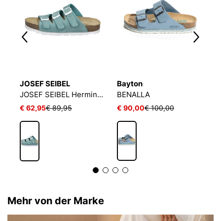
JOSEF SEIBEL
Bayton
B
Sandals SUEDE LEATHER women BENALLA
JOSEF SEIBEL Hermine 05 | Sandale für Damen | Grün
BENALLA
S
€ 62,95
€ 89,95
€ 90,00
€ 100,00
€
Mehr von der Marke