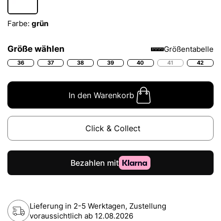
Farbe:
grün
Größe wählen
Größentabelle
36
37
38
39
40
41
42
In den Warenkorb
Click & Collect
Lieferung in 2-5 Werktagen, Zustellung
voraussichtlich ab
12.08.2026