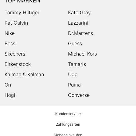
TOP MARKEN
Tommy Hilfiger
Kate Gray
Pat Calvin
Lazzarini
Nike
Dr.Martens
Boss
Guess
Skechers
Michael Kors
Birkenstock
Tamaris
Kalman & Kalman
Ugg
On
Puma
Högl
Converse
HUMANIC
Kundenservice
Footer
Zahlungsarten
Sicher einkaufen