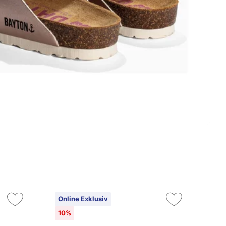
Online Exklusiv
On
10%
10