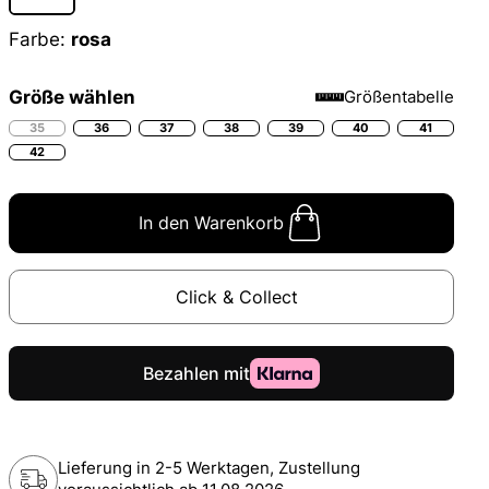
Farbe:
rosa
Größe wählen
Größentabelle
35
36
37
38
39
40
41
42
In den Warenkorb
Click & Collect
Lieferung in 2-5 Werktagen, Zustellung