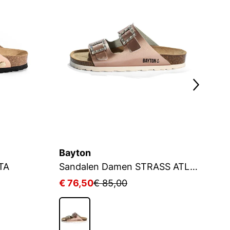
Bayton
B
TA
Sandalen Damen STRASS ATLAS
S
€ 76,50
€ 85,00
€