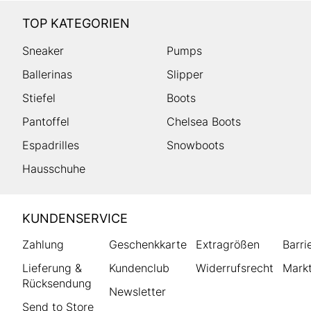
TOP KATEGORIEN
Sneaker
Pumps
Ballerinas
Slipper
Stiefel
Boots
Pantoffel
Chelsea Boots
Espadrilles
Snowboots
Hausschuhe
HUMANIC
KUNDENSERVICE
Footer
Zahlung
Geschenkkarte
Extragrößen
Barri
Lieferung &
Kundenclub
Widerrufsrecht
Markt
Rücksendung
Newsletter
Send to Store