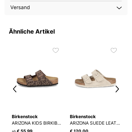
Versand
Ähnliche Artikel
2
Birkenstock
Birkenstock
N
ARIZONA KIDS BIRKIBUC
ARIZONA SUEDE LEATHER
N
€ 55,99
€ 120,00
€
ab