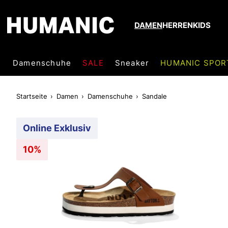
DAMEN
HERREN
KIDS
Damenschuhe
SALE
Sneaker
HUMANIC SPOR
Startseite
Damen
Damenschuhe
Sandale
Online Exklusiv
10%