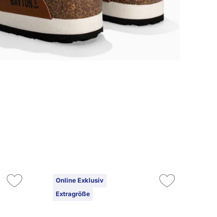
Online Exklusiv
On
Extragröße
Ex