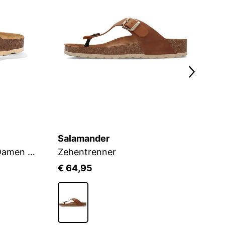
Salamander
J
Sandalen WILDLEDER Damen MERCURE
Zehentrenner
€ 64,95
€