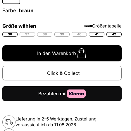
Farbe:
braun
Größe wählen
Größentabelle
36
37
38
39
40
41
42
In den Warenkorb
Click & Collect
Lieferung in 2-5 Werktagen, Zustellung
voraussichtlich ab
11.08.2026