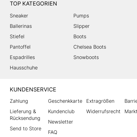
TOP KATEGORIEN
Sneaker
Pumps
Ballerinas
Slipper
Stiefel
Boots
Pantoffel
Chelsea Boots
Espadrilles
Snowboots
Hausschuhe
HUMANIC
KUNDENSERVICE
Footer
Zahlung
Geschenkkarte
Extragrößen
Barri
Lieferung &
Kundenclub
Widerrufsrecht
Markt
Rücksendung
Newsletter
Send to Store
FAQ