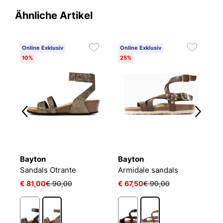
Ähnliche Artikel
Online Exklusiv
Online Exklusiv
O
10%
25%
2
Bayton
Bayton
B
Sandals Otrante
Armidale sandals
S
€ 81,00
€ 90,00
€ 67,50
€ 90,00
€