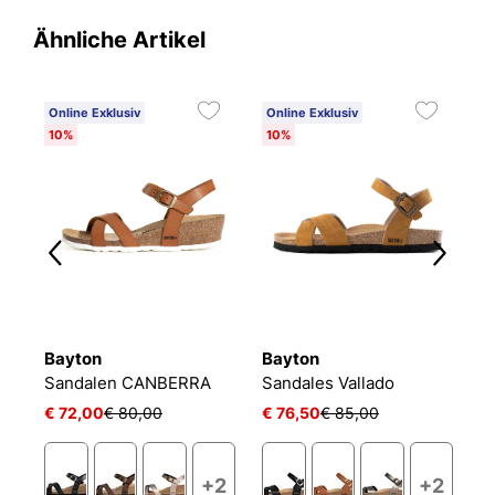
Ähnliche Artikel
Online Exklusiv
Online Exklusiv
O
10%
10%
1
Bayton
Bayton
B
Sandalen CANBERRA
Sandales Vallado
V
€ 72,00
€ 80,00
€ 76,50
€ 85,00
€
+2
+2