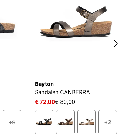
Bayton
B
Sandalen CANBERRA
S
€ 72,00
€ 80,00
€
+2
+9