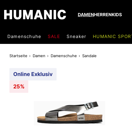
DAMEN
HERREN
KIDS
Damenschuhe
SALE
Sneaker
HUMANIC SPOR
Startseite
Damen
Damenschuhe
Sandale
Online Exklusiv
25%