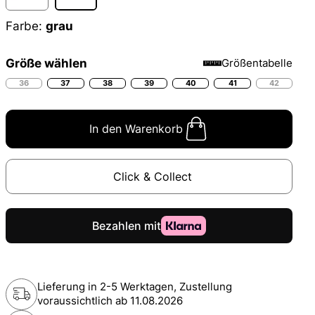
Farbe:
grau
Größe wählen
Größentabelle
36
37
38
39
40
41
42
In den Warenkorb
Click & Collect
Lieferung in 2-5 Werktagen, Zustellung
voraussichtlich ab
11.08.2026