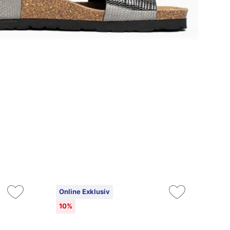
Online Exklusiv
On
10%
25