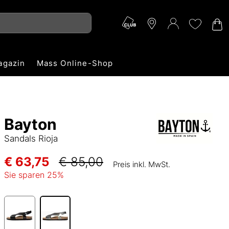
agazin
Mass Online-Shop
Bayton
Sandals Rioja
€ 63,75
€ 85,00
Preis inkl. MwSt.
Sie sparen
25
%