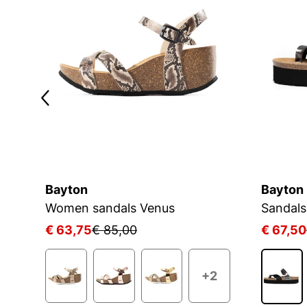
Bayton
Bayton
Women sandals Venus
Sandal
€ 63,75
€ 85,00
€ 67,50
4
+2