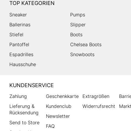
TOP KATEGORIEN
Sneaker
Pumps
Ballerinas
Slipper
Stiefel
Boots
Pantoffel
Chelsea Boots
Espadrilles
Snowboots
Hausschuhe
HUMANIC
KUNDENSERVICE
Footer
Zahlung
Geschenkkarte
Extragrößen
Barri
Lieferung &
Kundenclub
Widerrufsrecht
Markt
Rücksendung
Newsletter
Send to Store
FAQ