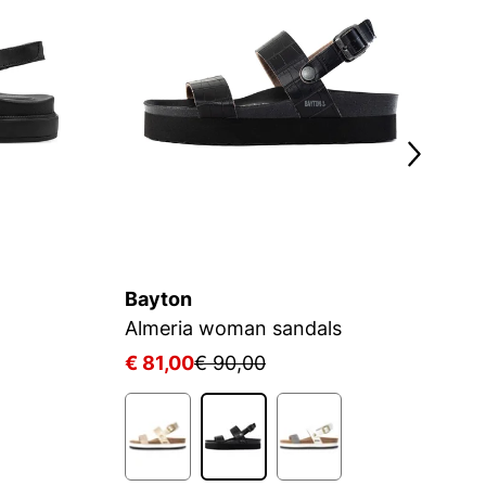
Bayton
B
Almeria woman sandals
A
€ 81,00
€ 90,00
€