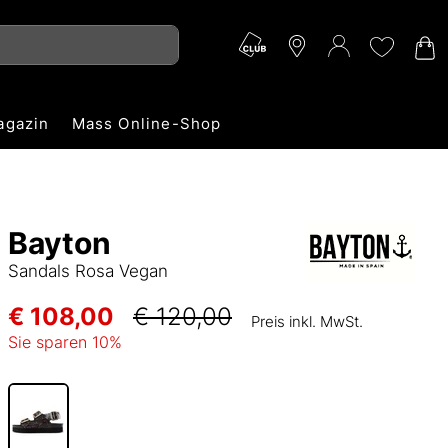
agazin
Mass Online-Shop
Bayton
Sandals Rosa Vegan
€ 108,00
€ 120,00
Preis inkl. MwSt.
Sie sparen
10
%