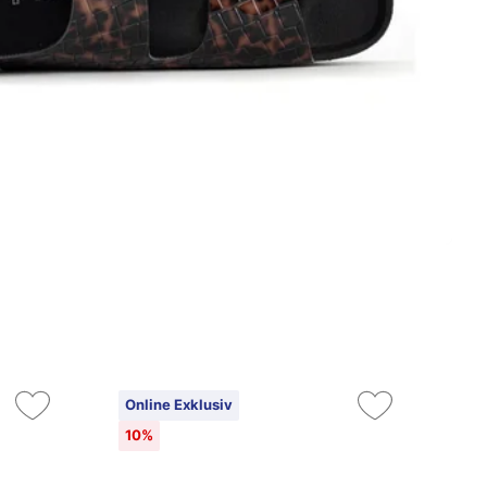
Online Exklusiv
On
10%
10