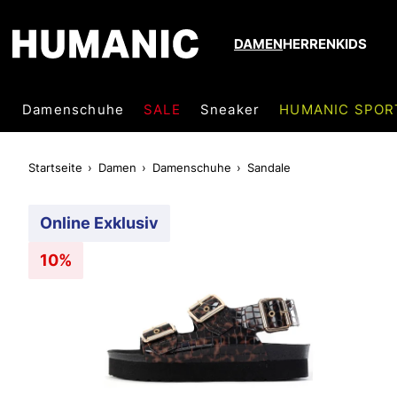
DAMEN
HERREN
KIDS
Damenschuhe
SALE
Sneaker
HUMANIC SPOR
Startseite
Damen
Damenschuhe
Sandale
Online Exklusiv
10%