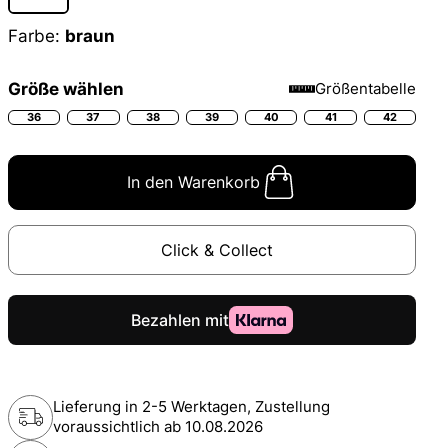
Farbe:
braun
Größe wählen
Größentabelle
36
37
38
39
40
41
42
In den Warenkorb
Click & Collect
Lieferung in 2-5 Werktagen, Zustellung
voraussichtlich ab
10.08.2026