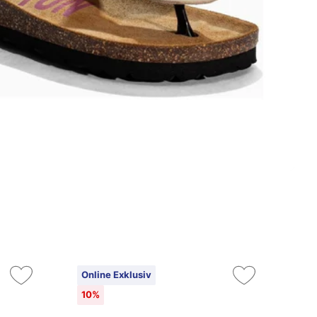
Online Exklusiv
On
10%
10