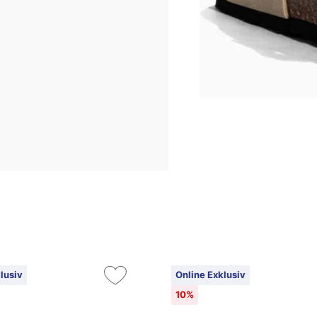
lusiv
Online Exklusiv
10%