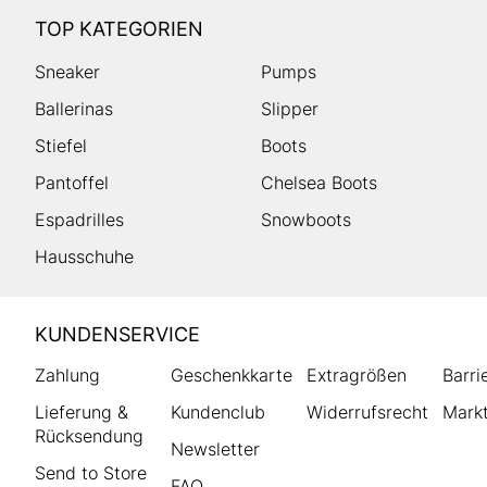
TOP KATEGORIEN
Sneaker
Pumps
Ballerinas
Slipper
Stiefel
Boots
Pantoffel
Chelsea Boots
Espadrilles
Snowboots
Hausschuhe
HUMANIC
KUNDENSERVICE
Footer
Zahlung
Geschenkkarte
Extragrößen
Barri
Lieferung &
Kundenclub
Widerrufsrecht
Markt
Rücksendung
Newsletter
Send to Store
FAQ