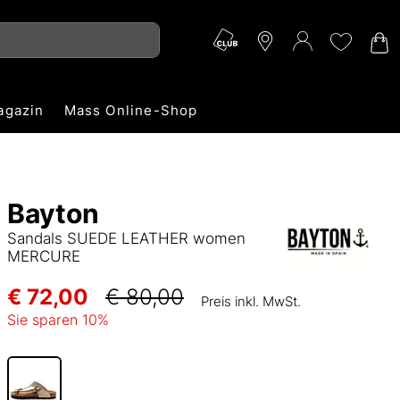
agazin
Mass Online-Shop
Bayton
Sandals SUEDE LEATHER women
MERCURE
€ 72,00
€ 80,00
Preis inkl. MwSt.
Sie sparen
10
%