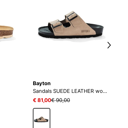
Bayton
B
Sandals SUEDE LEATHER women ATLAS
€ 81,00
€ 90,00
€