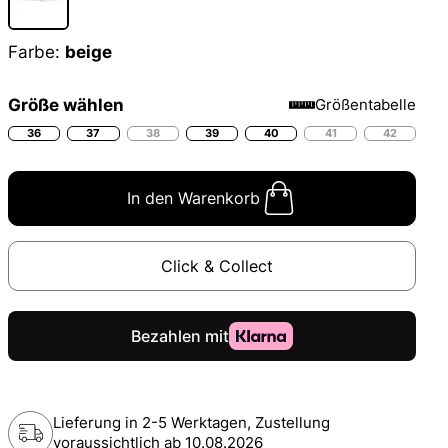
Farbe:
beige
Größe wählen
Größentabelle
36
37
38
39
40
41
42
In den Warenkorb
Click & Collect
Lieferung in 2-5 Werktagen, Zustellung
voraussichtlich ab
10.08.2026