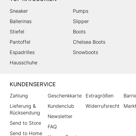
Sneaker
Pumps
Ballerinas
Slipper
Stiefel
Boots
Pantoffel
Chelsea Boots
Espadrilles
Snowboots
Hausschuhe
HUMANIC
KUNDENSERVICE
Footer
Zahlung
Geschenkkarte
Extragrößen
Barri
Lieferung &
Kundenclub
Widerrufsrecht
Markt
Rücksendung
Newsletter
Send to Store
FAQ
Send to Home