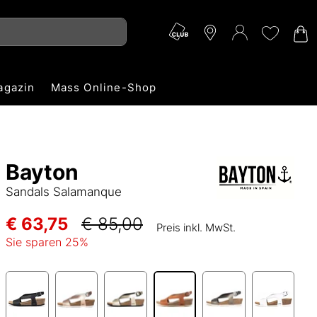
agazin
Mass Online-Shop
Bayton
Sandals Salamanque
€ 63,75
€ 85,00
Preis inkl. MwSt.
Sie sparen
25
%