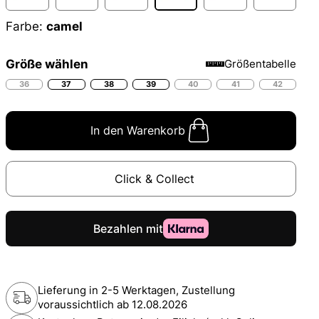
Farbe:
camel
Größe wählen
Größentabelle
36
37
38
39
40
41
42
In den Warenkorb
Click & Collect
Lieferung in 2-5 Werktagen, Zustellung
voraussichtlich ab
12.08.2026