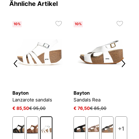
Ähnliche Artikel
10%
10%
1
Bayton
Bayton
B
Lanzarote sandals
Sandals Rea
S
€ 85,50
€ 95,00
€ 76,50
€ 85,00
€
+1