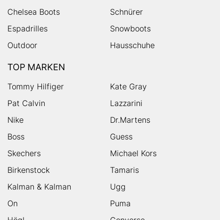
Chelsea Boots
Schnürer
Espadrilles
Snowboots
Outdoor
Hausschuhe
TOP MARKEN
Tommy Hilfiger
Kate Gray
Pat Calvin
Lazzarini
Nike
Dr.Martens
Boss
Guess
Skechers
Michael Kors
Birkenstock
Tamaris
Kalman & Kalman
Ugg
On
Puma
Högl
Converse