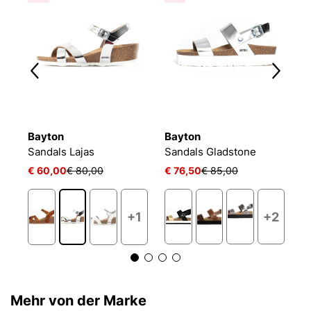
Bayton
Bayton
B
Sandals Lajas
Sandals Gladstone
S
€ 60,00
€ 80,00
€ 76,50
€ 85,00
€
+2
+1
Mehr von der Marke