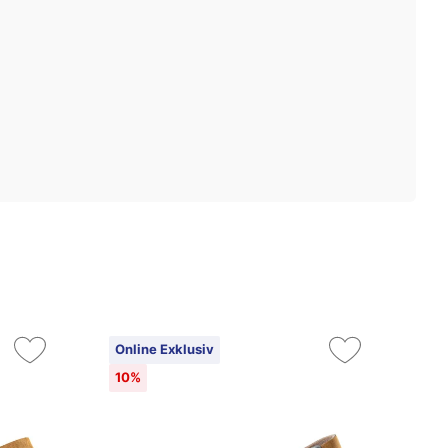
Online Exklusiv
On
10%
10