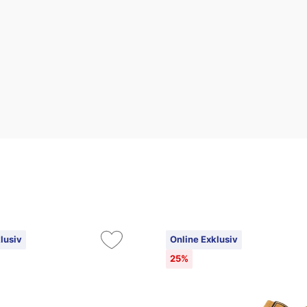
lusiv
Online Exklusiv
25%