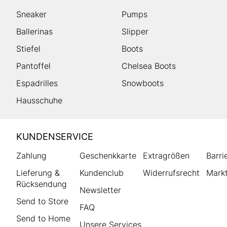
Sneaker
Pumps
Ballerinas
Slipper
Stiefel
Boots
Pantoffel
Chelsea Boots
Espadrilles
Snowboots
Hausschuhe
HUMANIC
KUNDENSERVICE
Footer
Zahlung
Geschenkkarte
Extragrößen
Barri
Lieferung &
Kundenclub
Widerrufsrecht
Markt
Rücksendung
Newsletter
Send to Store
FAQ
Send to Home
Unsere Services