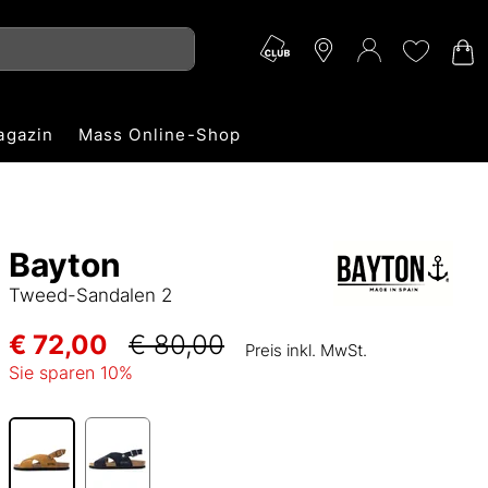
agazin
Mass Online-Shop
Bayton
Tweed-Sandalen 2
€ 72,00
€ 80,00
Preis inkl. MwSt.
Sie sparen
10
%