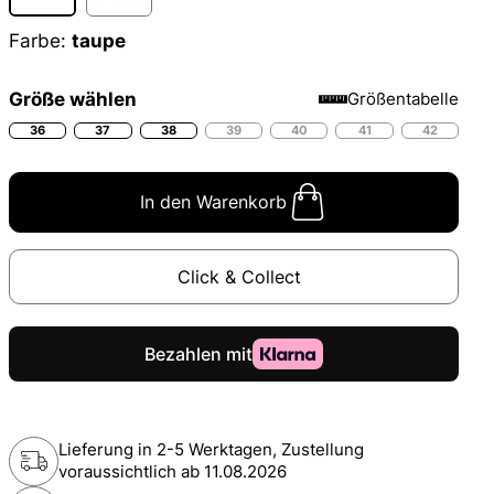
Farbe:
taupe
Größe wählen
Größentabelle
36
37
38
39
40
41
42
In den Warenkorb
Click & Collect
Lieferung in 2-5 Werktagen, Zustellung
voraussichtlich ab
11.08.2026