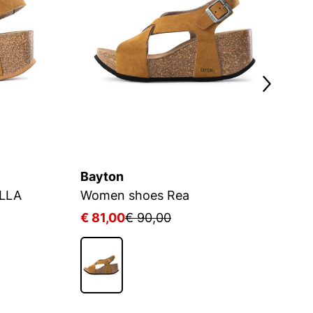
Bayton
B
ILLA
Women shoes Rea
Sa
€ 81,00
€ 90,00
€