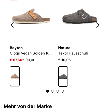
Bayton
Natura
B
JOSEF SEIBEL Carson 01 | Hausschuh für Herren | Blau
Clogs Vegan Solden für Herren
Textil Hausschuh
M
€ 67,50
€ 90,00
€ 19,95
€
Mehr von der Marke