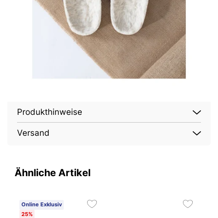
Produkthinweise
Versand
Ähnliche Artikel
Online Exklusiv
O
25%
2