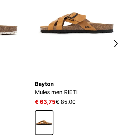
Bayton
B
Mules men RIETI
S
€ 63,75
€ 85,00
€