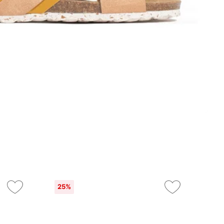
25%
On
10