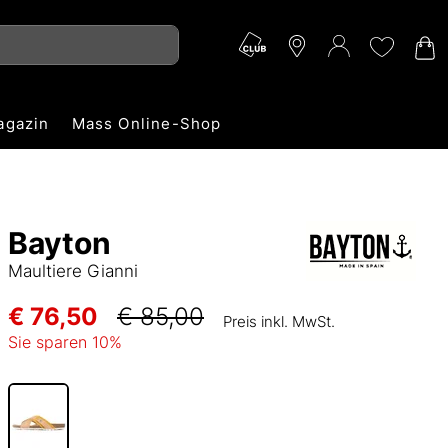
agazin
Mass Online-Shop
Bayton
Maultiere Gianni
€ 76,50
€ 85,00
Preis inkl. MwSt.
Sie sparen
10
%