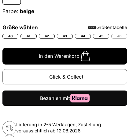
Farbe:
beige
Größe wählen
Größentabelle
40
41
42
43
44
45
46
In den Warenkorb
Click & Collect
Lieferung in 2-5 Werktagen, Zustellung
voraussichtlich ab
12.08.2026