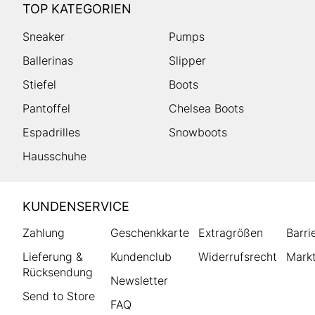
TOP KATEGORIEN
Sneaker
Pumps
Ballerinas
Slipper
Stiefel
Boots
Pantoffel
Chelsea Boots
Espadrilles
Snowboots
Hausschuhe
HUMANIC
KUNDENSERVICE
Footer
Zahlung
Geschenkkarte
Extragrößen
Barri
Lieferung &
Kundenclub
Widerrufsrecht
Markt
Rücksendung
Newsletter
Send to Store
FAQ