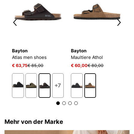
Bayton
Bayton
B
Atlas men shoes
Maultiere Athol
M
€ 63,75
€ 85,00
€ 60,00
€ 80,00
€
+7
Mehr von der Marke