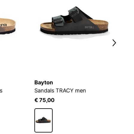
Bayton
B
s
Sandals TRACY men
S
€ 75,00
€