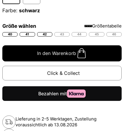
Farbe:
schwarz
Größe wählen
Größentabelle
40
41
42
43
44
45
46
In den Warenkorb
Click & Collect
Lieferung in 2-5 Werktagen, Zustellung
voraussichtlich ab
13.08.2026