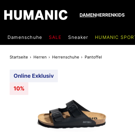
DAMEN
HERREN
KIDS
Damenschuhe
SALE
Sneaker
HUMANIC SPOR
Startseite
Herren
Herrenschuhe
Pantoffel
Online Exklusiv
10%