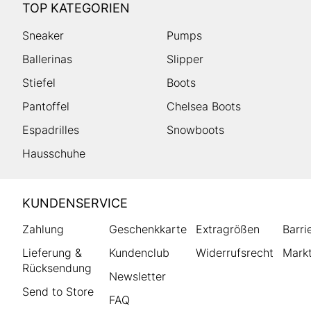
TOP KATEGORIEN
Sneaker
Pumps
Ballerinas
Slipper
Stiefel
Boots
Pantoffel
Chelsea Boots
Espadrilles
Snowboots
Hausschuhe
HUMANIC
KUNDENSERVICE
Footer
Zahlung
Geschenkkarte
Extragrößen
Barri
Lieferung &
Kundenclub
Widerrufsrecht
Markt
Rücksendung
Newsletter
Send to Store
FAQ