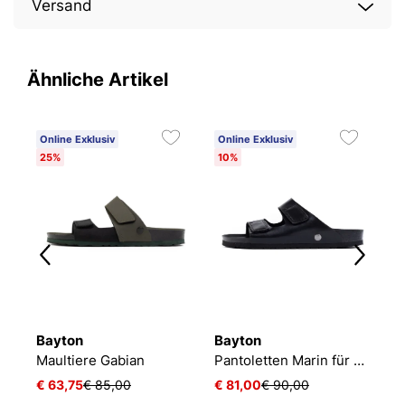
Versand
Ähnliche Artikel
Online Exklusiv
Online Exklusiv
O
25%
10%
1
Bayton
Bayton
B
Maultiere Gabian
Pantoletten Marin für Herren Schwarz
A
€ 63,75
€ 85,00
€ 81,00
€ 90,00
€