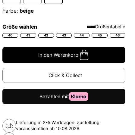
Farbe:
beige
Größe wählen
Größentabelle
40
41
42
43
44
45
46
In den Warenkorb
Click & Collect
Lieferung in 2-5 Werktagen, Zustellung
voraussichtlich ab
10.08.2026