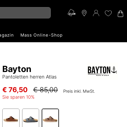
agazin
Mass Online-Shop
Bayton
Pantoletten herren Atlas
€ 76,50
€ 85,00
Preis inkl. MwSt.
Sie sparen
10
%