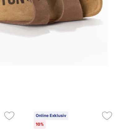
Online Exklusiv
On
10%
10