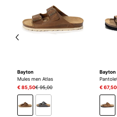
Bayton
Bayton
Mules men Atlas
Pantole
€ 85,50
€ 95,00
€ 67,50
1