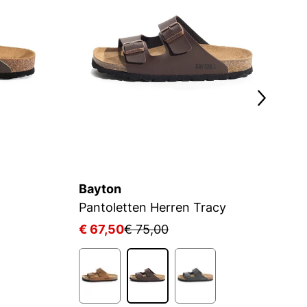
Bayton
B
Pantoletten Herren Tracy
M
€ 67,50
€ 75,00
€