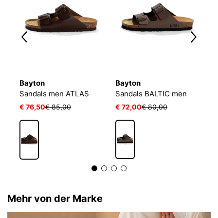
Bayton
Bayton
B
Sandals men ATLAS
Sandals BALTIC men
S
€ 76,50
€ 85,00
€ 72,00
€ 80,00
€
Mehr von der Marke