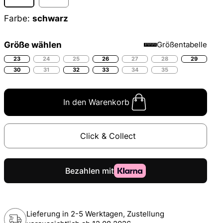
Farbe:
schwarz
Größe wählen
Größentabelle
23
24
25
26
27
28
29
30
31
32
33
34
35
In den Warenkorb
Click & Collect
Lieferung in 2-5 Werktagen, Zustellung