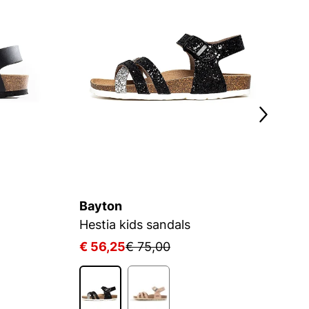
Bayton
B
Hestia kids sandals
S
€ 56,25
€ 75,00
€