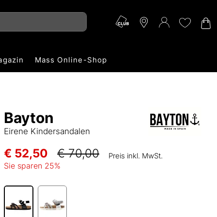
agazin
Mass Online-Shop
Bayton
Eirene Kindersandalen
€ 52,50
€ 70,00
Preis inkl. MwSt.
Sie sparen
25
%