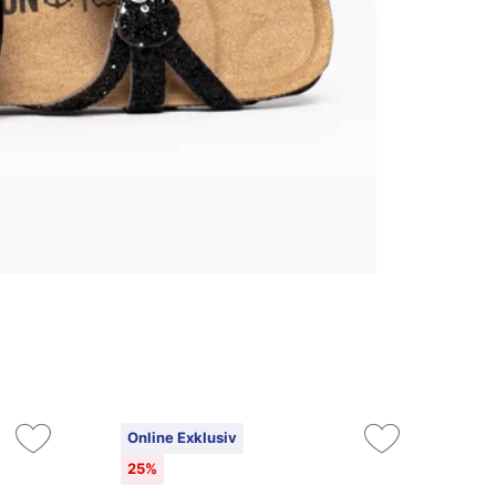
Online Exklusiv
On
25%
15