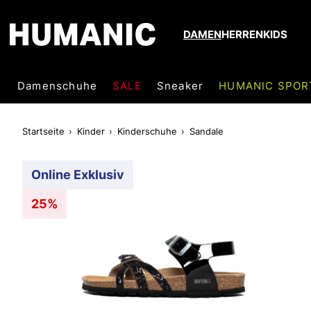
DAMEN
HERREN
KIDS
Damenschuhe
SALE
Sneaker
HUMANIC SPOR
Startseite
Kinder
Kinderschuhe
Sandale
Online Exklusiv
25%