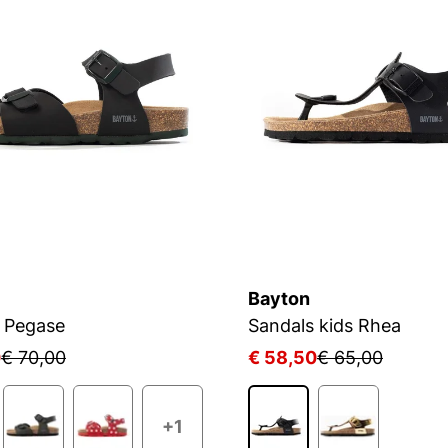
Bayton
 Pegase
Sandals kids Rhea
0
€ 70,00
€ 58,50
€ 65,00
+1