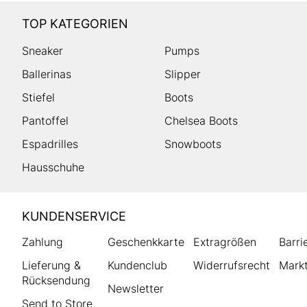
TOP KATEGORIEN
Sneaker
Pumps
Ballerinas
Slipper
Stiefel
Boots
Pantoffel
Chelsea Boots
Espadrilles
Snowboots
Hausschuhe
HUMANIC
KUNDENSERVICE
Footer
Zahlung
Geschenkkarte
Extragrößen
Barri
Lieferung &
Kundenclub
Widerrufsrecht
Markt
Rücksendung
Newsletter
Send to Store