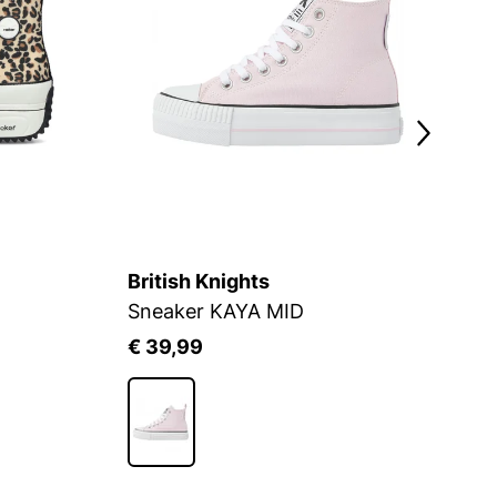
British Knights
R
Sneaker KAYA MID
S
€ 39,99
€