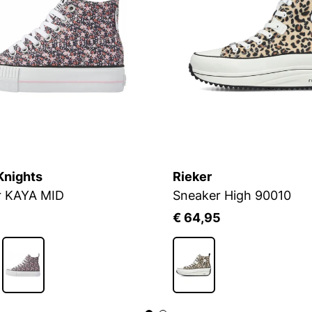
 Knights
Rieker
r KAYA MID
Sneaker High 90010
9
€ 64,95