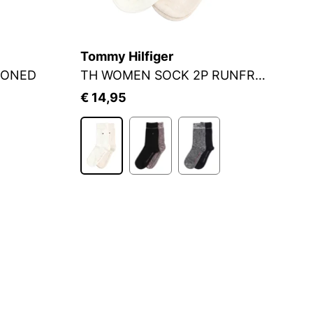
Tommy Hilfiger
S.
IONED
TH WOMEN SOCK 2P RUNFREE
S
€ 14,95
€