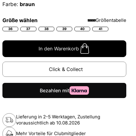
Farbe:
braun
Größe wählen
Größentabelle
36
37
38
39
40
41
In den Warenkorb
Click & Collect
Lieferung in 2-5 Werktagen, Zustellung
voraussichtlich ab
10.08.2026
Mehr Vorteile für Clubmitglieder