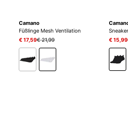
Camano
Caman
D
Füßlinge Mesh Ventilation
€ 17,59
€ 21,99
€ 15,99