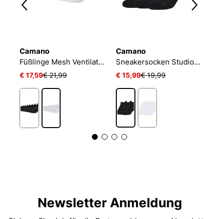
Camano
Camano
N
NIKE EVERYDAY CUSHIONED
Füßlinge Mesh Ventilation
Sneakersocken Studio-Line Pilates und Yoga
€ 17,59
€ 21,99
€ 15,99
€ 19,99
€
Newsletter Anmeldung