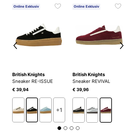
Online Exklusiv
Online Exklusiv
O
3
British Knights
British Knights
L
Sneaker RE-ISSUE
Sneaker REVIVAL
P
€ 39,94
€ 39,96
€
+1