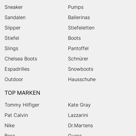
Sneaker
Pumps
Sandalen
Ballerinas
Slipper
Stiefeletten
Stiefel
Boots
Slings
Pantoffel
Chelsea Boots
Schnürer
Espadrilles
Snowboots
Outdoor
Hausschuhe
TOP MARKEN
Tommy Hilfiger
Kate Gray
Pat Calvin
Lazzarini
Nike
Dr.Martens
Boss
Guess