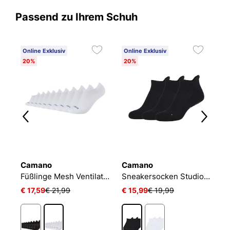
Passend zu Ihrem Schuh
Online Exklusiv
Online Exklusiv
20%
20%
Camano
Camano
N
Füßlinge Mesh Ventilation
Sneakersocken Studio-Line Pilates und Yoga
€ 17,59
€ 21,99
€ 15,99
€ 19,99
€