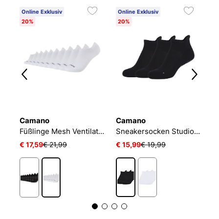
Online Exklusiv
Online Exklusiv
20%
20%
Camano
Camano
N
Füßlinge Mesh Ventilation
Sneakersocken Studio-Line Pilates und Yoga
€ 17,59
€ 21,99
€ 15,99
€ 19,99
€