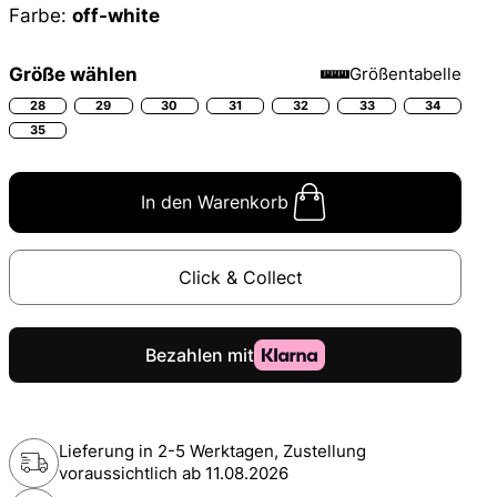
Farbe:
off-white
Größe wählen
Größentabelle
28
29
30
31
32
33
34
35
In den Warenkorb
Click & Collect
Lieferung in 2-5 Werktagen, Zustellung
voraussichtlich ab
11.08.2026