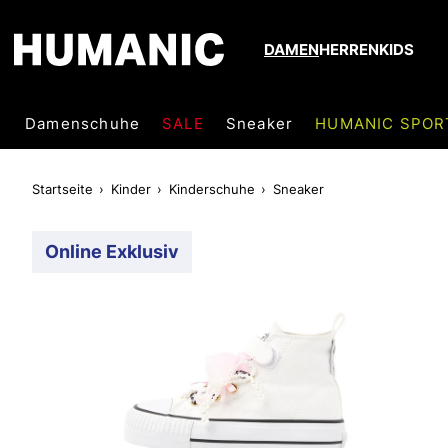
DAMEN
HERREN
KIDS
Damenschuhe
SALE
Sneaker
HUMANIC SPOR
Startseite
Kinder
Kinderschuhe
Sneaker
Online Exklusiv