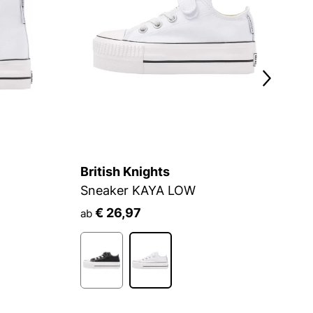
British Knights
Br
Sneaker KAYA LOW
S
€ 26,97
ab
a