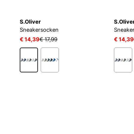
S.Oliver
S.Olive
KIDS CRW 3P WHITE/MGREYH/BLACK
Sneakersocken
Sneake
€ 14,39
€ 17,99
€ 14,39
1