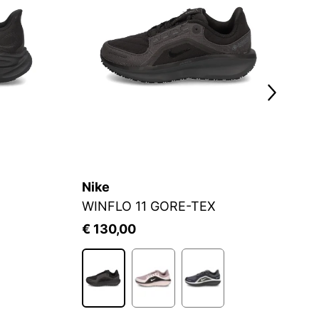
Nike
B
WINFLO 11 GORE-TEX
D
€ 130,00
€