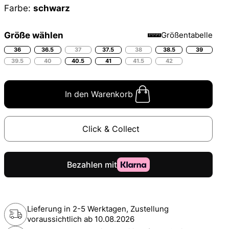
Farbe:
schwarz
Größe wählen
Größentabelle
36
36.5
37
37.5
38
38.5
39
39.5
40
40.5
41
41.5
42
In den Warenkorb
Click & Collect
Lieferung in 2-5 Werktagen, Zustellung
voraussichtlich ab
10.08.2026