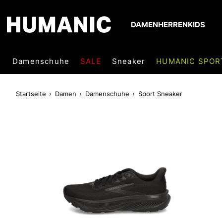
DAMEN
HERREN
KIDS
Damenschuhe
SALE
Sneaker
HUMANIC SPOR
Startseite
Damen
Damenschuhe
Sport Sneaker