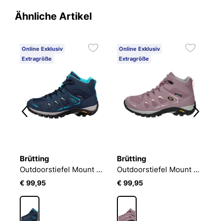
Ähnliche Artikel
Online Exklusiv
Online Exklusiv
O
Extragröße
Extragröße
1
Brütting
Brütting
B
orstiefel Mount crillon high
Outdoorstiefel Mount Frakes High
Outdoorstiefel Mount Frakes High
€ 99,95
€ 99,95
€