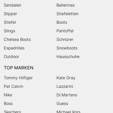
Sandalen
Ballerinas
Slipper
Stiefeletten
Stiefel
Boots
Slings
Pantoffel
Chelsea Boots
Schnürer
Espadrilles
Snowboots
Outdoor
Hausschuhe
TOP MARKEN
Tommy Hilfiger
Kate Gray
Pat Calvin
Lazzarini
Nike
Dr.Martens
Boss
Guess
Skechers
Michael Kors