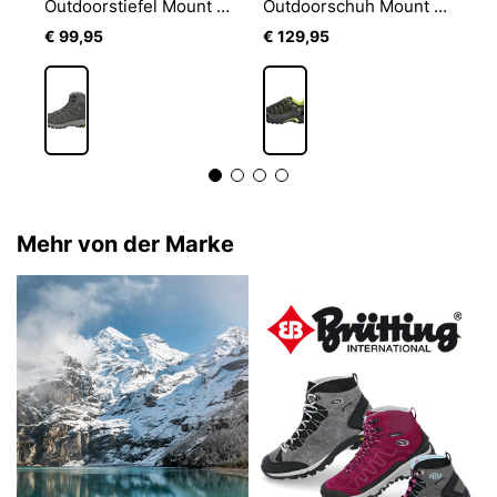
Outdoorstiefel Eagar High
Outdoorstiefel Mount Adams High
Outdoorschuh Mount Egmont
€ 99,95
€ 129,95
€
Mehr von der Marke