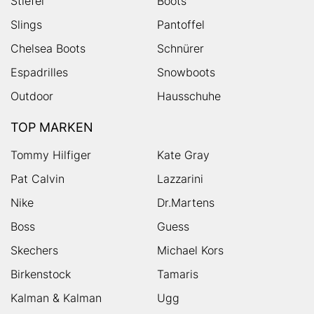
Stiefel
Boots
Slings
Pantoffel
Chelsea Boots
Schnürer
Espadrilles
Snowboots
Outdoor
Hausschuhe
TOP MARKEN
Tommy Hilfiger
Kate Gray
Pat Calvin
Lazzarini
Nike
Dr.Martens
Boss
Guess
Skechers
Michael Kors
Birkenstock
Tamaris
Kalman & Kalman
Ugg