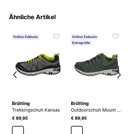
Ähnliche Artikel
Online Exklusiv
Online Exklusiv
O
Extragröße
Brütting
Brütting
B
oorstiefel Mount Tasman
Trekkingschuh Kansas
Outdoorschuh Mount Shasta Low
O
€ 89,95
€ 89,95
€