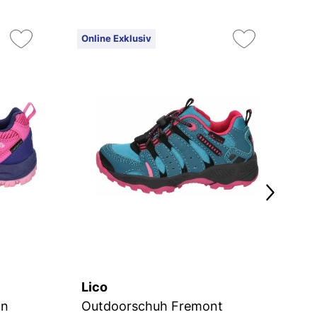
Online Exklusiv
On
Lico
L
on
Outdoorschuh Fremont
O