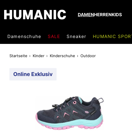
DAMEN
HERREN
KIDS
Damenschuhe
SALE
Sneaker
HUMANIC SPOR
Startseite
Kinder
Kinderschuhe
Outdoor
Online Exklusiv