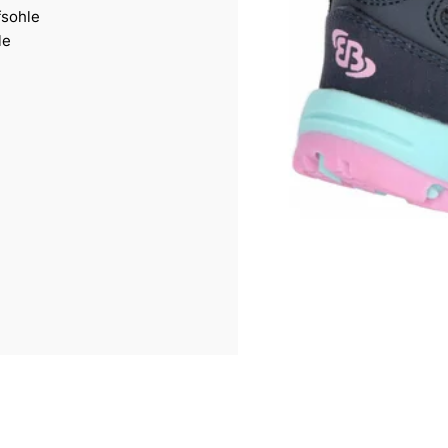
fsohle
le