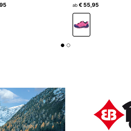
,95
€ 55,95
ab