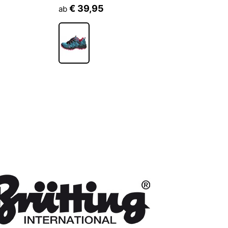
€ 39,95
ab
a