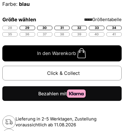
Farbe:
blau
Größe wählen
Größentabelle
28
29
30
31
32
33
34
35
36
37
38
39
40
41
In den Warenkorb
Click & Collect
Lieferung in 2-5 Werktagen, Zustellung
voraussichtlich ab
11.08.2026