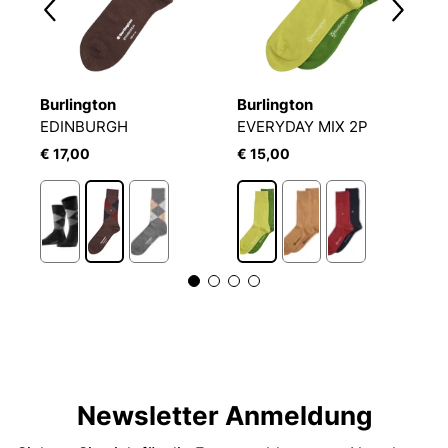
Burlington
Burlington
B
EDINBURGH
EVERYDAY MIX 2P
D
€ 17,00
€ 15,00
€
1
Newsletter Anmeldung