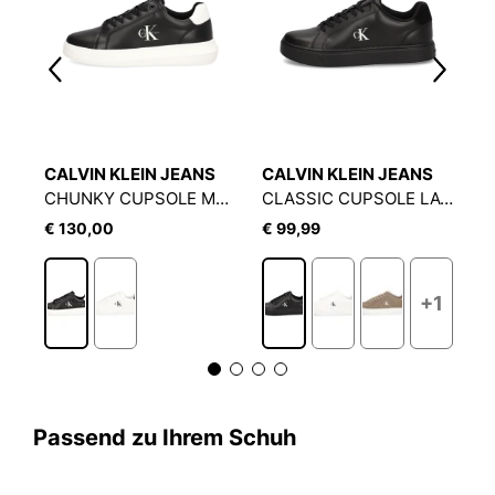
CALVIN KLEIN JEANS
CALVIN KLEIN JEANS
C
CLASSIC CUPSOLE LACEUP SU
CHUNKY CUPSOLE MONO LTH
CLASSIC CUPSOLE LACEUPLTH
€ 130,00
€ 99,99
€
1
+1
Passend zu Ihrem Schuh