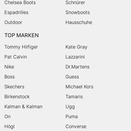
Chelsea Boots
Schnürer
Espadrilles
Snowboots
Outdoor
Hausschuhe
TOP MARKEN
Tommy Hilfiger
Kate Gray
Pat Calvin
Lazzarini
Nike
Dr.Martens
Boss
Guess
Skechers
Michael Kors
Birkenstock
Tamaris
Kalman & Kalman
Ugg
On
Puma
Högl
Converse