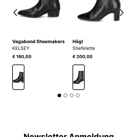
Vagabond Shoemakers
Högl
K
OW COWBOY FLAT LEATHER
KELSEY
Stiefelette
St
€ 160,00
€ 200,00
€
Newsletter Anmeldung