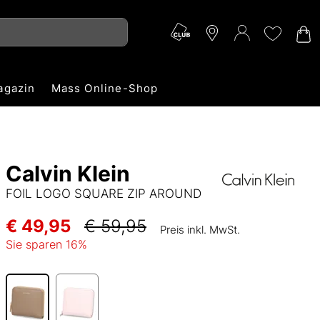
agazin
Mass Online-Shop
Calvin Klein
FOIL LOGO SQUARE ZIP AROUND
€ 49,95
€ 59,95
Preis inkl. MwSt.
Sie sparen
16
%