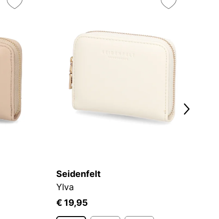
Seidenfelt
Ca
Ylva
€ 19,95
€