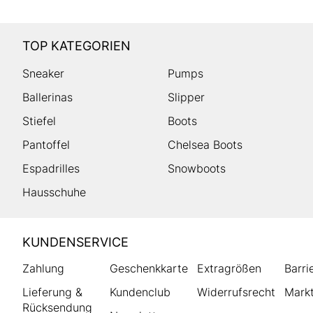
TOP KATEGORIEN
Sneaker
Pumps
Ballerinas
Slipper
Stiefel
Boots
Pantoffel
Chelsea Boots
Espadrilles
Snowboots
Hausschuhe
HUMANIC
KUNDENSERVICE
Footer
Zahlung
Geschenkkarte
Extragrößen
Barri
Lieferung &
Kundenclub
Widerrufsrecht
Markt
Rücksendung