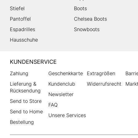
Stiefel
Boots
Pantoffel
Chelsea Boots
Espadrilles
Snowboots
Hausschuhe
HUMANIC
KUNDENSERVICE
Footer
Zahlung
Geschenkkarte
Extragrößen
Barri
Lieferung &
Kundenclub
Widerrufsrecht
Markt
Rücksendung
Newsletter
Send to Store
FAQ
Send to Home
Unsere Services
Bestellung