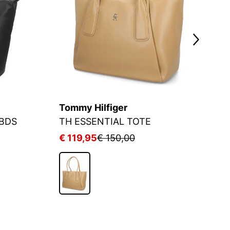
Tommy Hilfiger
T
 BDS
TH ESSENTIAL TOTE
T
€ 119,95
€ 150,00
€