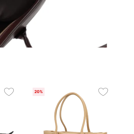
20%
17