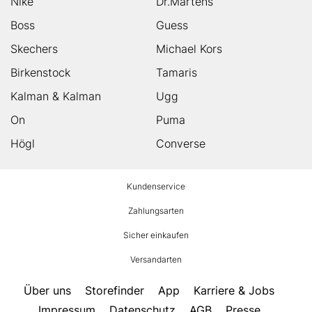
Nike
Dr.Martens
Boss
Guess
Skechers
Michael Kors
Birkenstock
Tamaris
Kalman & Kalman
Ugg
On
Puma
Högl
Converse
HUMANIC
Kundenservice
Footer
Zahlungsarten
Sicher einkaufen
Versandarten
Über uns
Storefinder
App
Karriere & Jobs
Impressum
Datenschutz
AGB
Presse